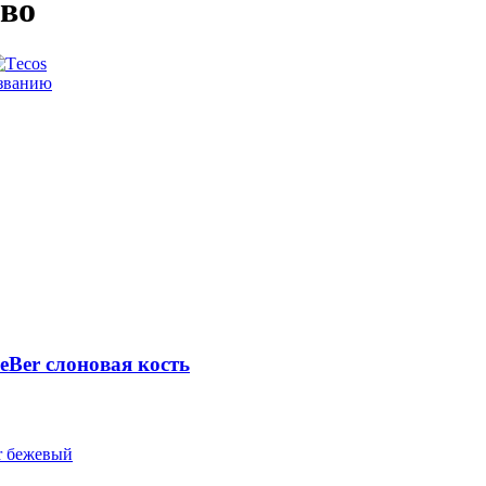
ево
званию
eBer слоновая кость