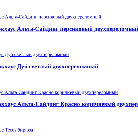
окхаус Альта-Сайдинг персиковый двухпереломны
кхаус Дуб светлый двухпереломный
окхаус Альта-Сайдинг Красно коричневый двухпе