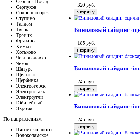
Сергиев Посад
320
руб.
Серпухов
Солнечногорск
Ступино
Талдом
Виниловый сайдинг оци
Тверь
Троицк
Фрязино
185
руб.
Химки
Хотьково
Черноголовка
Чехов
Виниловый сайдинг бло
Шатура
Щелково
Щербинка
245
руб.
Электрогорск
Электросталь
Электроугли
Юбилейный
Виниловый сайдинг бло
Яхрома
По направлениям
245
руб.
Пятницкое шоссе
Волоколамское