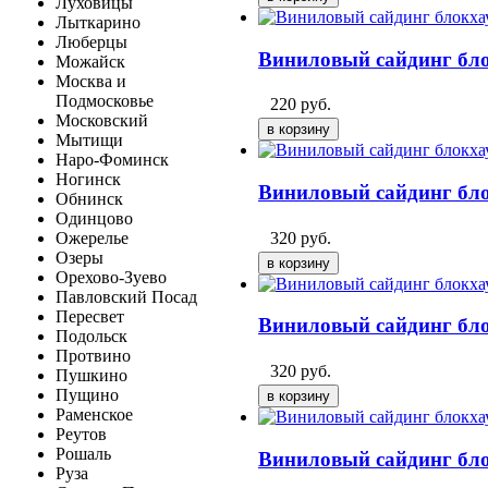
Луховицы
Лыткарино
Люберцы
Виниловый сайдинг бло
Можайск
Москва и
Подмосковье
220
руб.
Московский
Мытищи
Наро-Фоминск
Ногинск
Виниловый сайдинг бло
Обнинск
Одинцово
320
руб.
Ожерелье
Озеры
Орехово-Зуево
Павловский Посад
Пересвет
Виниловый сайдинг бло
Подольск
Протвино
320
руб.
Пушкино
Пущино
Раменское
Реутов
Рошаль
Виниловый сайдинг бло
Руза