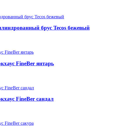
линдрованный брус Tecos бежевый
кхаус FineBer янтарь
кхаус FineBer сандал