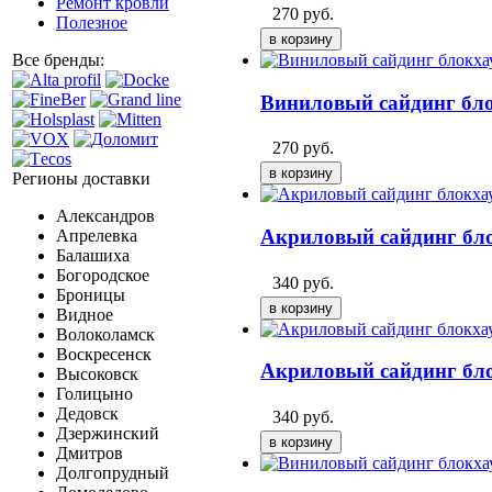
Ремонт кровли
270
руб.
Полезное
Все бренды:
Виниловый сайдинг бл
270
руб.
Регионы доставки
Александров
Акриловый сайдинг бло
Апрелевка
Балашиха
Богородское
340
руб.
Броницы
Видное
Волоколамск
Воскресенск
Акриловый сайдинг бл
Высоковск
Голицыно
Дедовск
340
руб.
Дзержинский
Дмитров
Долгопрудный