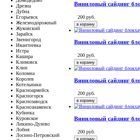
Домодедово
Виниловый сайдинг бло
Дрезна
Дубна
200
руб.
Егорьевск
Железнодорожный
Жуковский
Зарайск
Звенигород
Виниловый сайдинг бло
Ивантеевка
Истра
200
руб.
Кашира
Климовск
Клин
Коломна
Королев
Виниловый сайдинг бло
Котельники
Красноармейск
200
руб.
Красногорск
Краснозаводск
Краснознаменск
Кубинка
Виниловый сайдинг блок
Куровское
Ликино-Дулево
Лобня
200
руб.
Лосино-Петровский