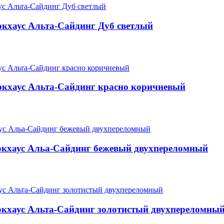
кхаус Альта-Сайдинг Дуб светлый
кхаус Альта-Сайдинг красно коричневый
окхаус Альа-Сайдинг бежевый двухпереломный
кхаус Альта-Сайдинг золотистый двухпереломны