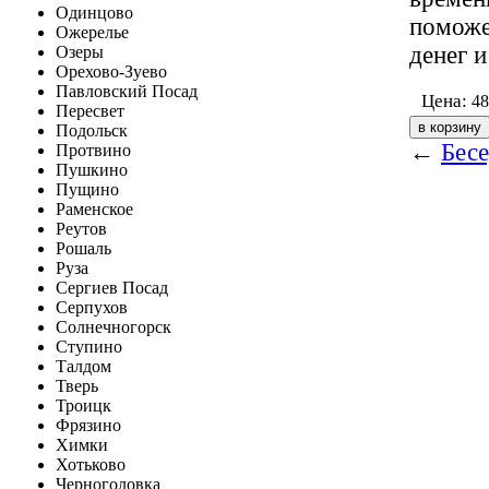
Одинцово
поможе
Ожерелье
денег и
Озеры
Орехово-Зуево
Павловский Посад
Цена:
48
Пересвет
Подольск
←
Бесе
Протвино
Пушкино
Пущино
Раменское
Реутов
Рошаль
Руза
Сергиев Посад
Серпухов
Солнечногорск
Ступино
Талдом
Тверь
Троицк
Фрязино
Химки
Хотьково
Черноголовка