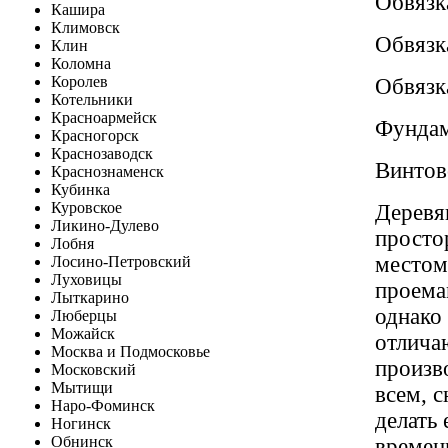
Обвязк
Кашира
Климовск
Обвязк
Клин
Коломна
Королев
Обвязк
Котельники
Красноармейск
Фундам
Красногорск
Краснозаводск
Винтов
Краснознаменск
Кубинка
Куровское
Деревян
Ликино-Дулево
просто
Лобня
местом
Лосино-Петровский
Луховицы
проема
Лыткарино
однако
Люберцы
Можайск
отлича
Москва и Подмосковье
произв
Московский
Мытищи
всем, с
Наро-Фоминск
делать 
Ногинск
Обнинск
времени