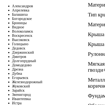
Матери
Александров
Апрелевка
Тип кр
Балашиха
Богородское
Броницы
Матери
Видное
Волоколамск
Крыша 
Воскресенск
Высоковск
Крыша 
Голицыно
Дедовск
Дзержинский
Рулонн
Дмитров
Долгопрудный
Мягкая 
Домодедово
гвозди
Дрезна
Дубна
Егорьевск
Металл
Железнодорожный
коричн
Жуковский
Зарайск
Звенигород
Фундам
Ивантеевка
Истра