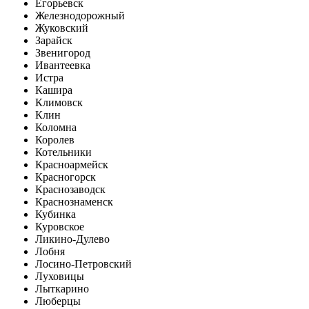
Егорьевск
Железнодорожный
Жуковский
Зарайск
Звенигород
Ивантеевка
Истра
Кашира
Климовск
Клин
Коломна
Королев
Котельники
Красноармейск
Красногорск
Краснозаводск
Краснознаменск
Кубинка
Куровское
Ликино-Дулево
Лобня
Лосино-Петровский
Луховицы
Лыткарино
Люберцы