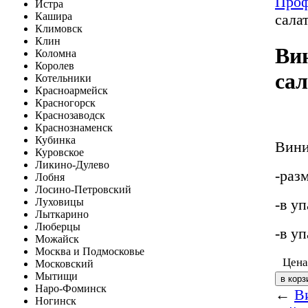
Про
Истра
Кашира
сала
Климовск
Клин
Ви
Коломна
Королев
са
Котельники
Красноармейск
Красногорск
Краснозаводск
Краснознаменск
Кубинка
Вини
Куровское
Ликино-Дулево
-раз
Лобня
Лосино-Петровский
-в у
Луховицы
Лыткарино
Люберцы
-в уп
Можайск
Москва и Подмосковье
Цена
Московский
Мытищи
Наро-Фоминск
←
В
Ногинск