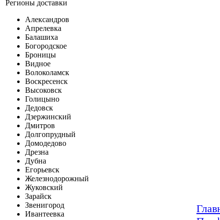
Регионы доставки
Александров
Апрелевка
Балашиха
Богородское
Броницы
Видное
Волоколамск
Воскресенск
Высоковск
Голицыно
Дедовск
Дзержинский
Дмитров
Долгопрудный
Домодедово
Дрезна
Дубна
Егорьевск
Железнодорожный
Жуковский
Зарайск
Звенигород
Глав
Ивантеевка