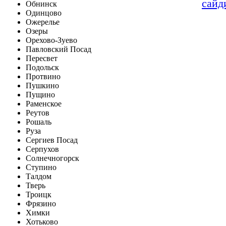
сайд
Обнинск
Одинцово
Ожерелье
Озеры
Орехово-Зуево
Павловский Посад
Пересвет
Подольск
Протвино
Пушкино
Пущино
Раменское
Реутов
Рошаль
Руза
Сергиев Посад
Серпухов
Солнечногорск
Ступино
Талдом
Тверь
Троицк
Фрязино
Химки
Хотьково