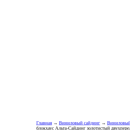
Главная
→
Виниловый сайдинг
→
Виниловый
блокхаус Альта-Сайдинг золотистый двухпер