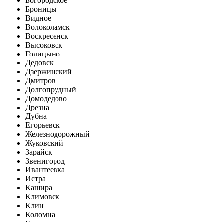
Богородское
Броницы
Видное
Волоколамск
Воскресенск
Высоковск
Голицыно
Дедовск
Дзержинский
Дмитров
Долгопрудный
Домодедово
Дрезна
Дубна
Егорьевск
Железнодорожный
Жуковский
Зарайск
Звенигород
Ивантеевка
Истра
Кашира
Климовск
Клин
Коломна