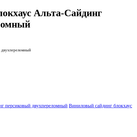
локхаус Альта-Сайдинг
ломный
й двухпереломный
нг персиковый двухпереломный
Виниловый сайдинг блокхаус