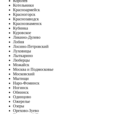
Королев
Котельники
Красноармейск
Красногорск
Краснозаводск
Краснознаменск
Кубинка
Куровское
Ликино-Дулево
Лобня
Лосино-Петровский
Луховицы
Лыткарино
Люберцы
Можайск
Москва и Подмосковье
Московский
Мытищи
Наро-Фоминск
Ногинск
Обнинск
Одинцово
Ожерелье
Озеры
Орехово-Зуево