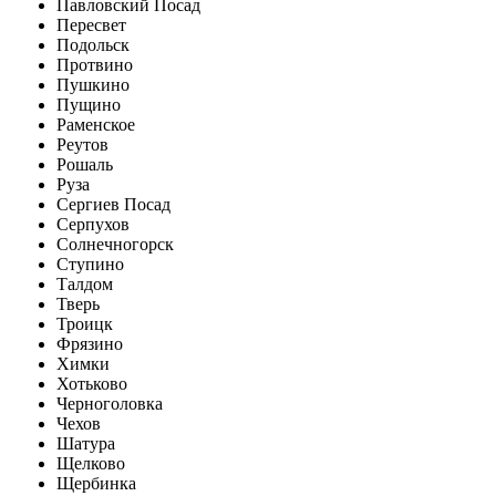
Павловский Посад
Пересвет
Подольск
Протвино
Пушкино
Пущино
Раменское
Реутов
Рошаль
Руза
Сергиев Посад
Серпухов
Солнечногорск
Ступино
Талдом
Тверь
Троицк
Фрязино
Химки
Хотьково
Черноголовка
Чехов
Шатура
Щелково
Щербинка