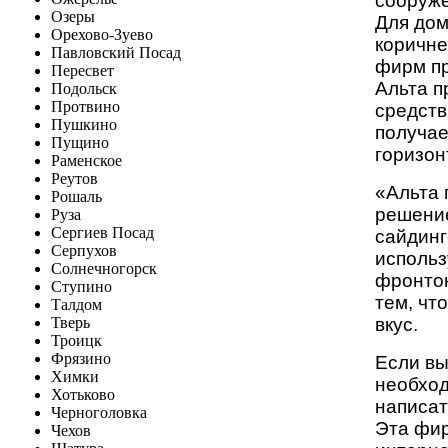
сооруже
Озеры
Для дом
Орехово-Зуево
коричне
Павловский Посад
фирм пр
Пересвет
Альта п
Подольск
Протвино
средств
Пушкино
получае
Пущино
горизон
Раменское
Реутов
«Альта 
Рошаль
решение
Руза
Сергиев Посад
сайдинг
Серпухов
использ
Солнечногорск
фронтон
Ступино
тем, чт
Талдом
вкус.
Тверь
Троицк
Фрязино
Если вы
Химки
необход
Хотьково
написат
Черноголовка
Эта
фи
Чехов