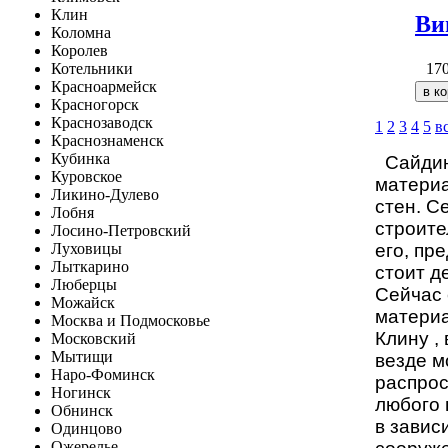
Клин
Ви
Коломна
Королев
17
Котельники
Красноармейск
Красногорск
Краснозаводск
1
2
3
4
5
в
Краснознаменск
Кубинка
Сайдинг
Куровское
материа
Ликино-Дулево
стен. С
Лобня
строите
Лосино-Петровский
его, пр
Луховицы
Лыткарино
стоит
д
Люберцы
Сейчас 
Можайск
материа
Москва и Подмосковье
Клину ,
Московский
Мытищи
везде м
Наро-Фоминск
распрос
Ногинск
любого 
Обнинск
в завис
Одинцово
Ожерелье