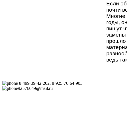
Если об
почти в
Многие 
годы, о
пишут ч
замены 
прошло 
материа
разнооб
ведь та
8-499-39-42-202, 8-925-76-64-903
92576649@mail.ru