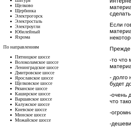
интерн
Шатура
Щелково
материа
Щербинка
сделат
Электрогорск
Электросталь
Если го
Электроугли
материа
Юбилейный
некотор
Яхрома
По направлениям
Прежде 
Пятницкое шоссе
-то что
Волоколамское шоссе
материа
Ленинградское шоссе
Дмитровское шоссе
- долго
Ярославское шоссе
будет д
Щелковское шоссе
Рязанское шоссе
Каширское шоссе
-очень 
Варшавское шоссе
что так
Калужское шоссе
Киевское шоссе
-огромн
Минское шоссе
Можайское шоссе
-дешев