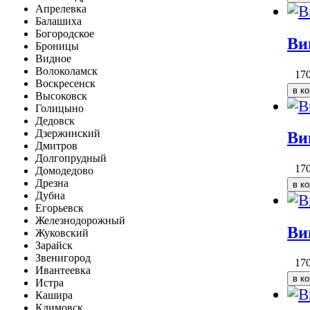
Апрелевка
Балашиха
Богородское
Ви
Броницы
Видное
Волоколамск
17
Воскресенск
Высоковск
Голицыно
Дедовск
Дзержинский
Ви
Дмитров
Долгопрудный
17
Домодедово
Дрезна
Дубна
Егорьевск
Железнодорожный
Ви
Жуковский
Зарайск
Звенигород
17
Ивантеевка
Истра
Кашира
Климовск